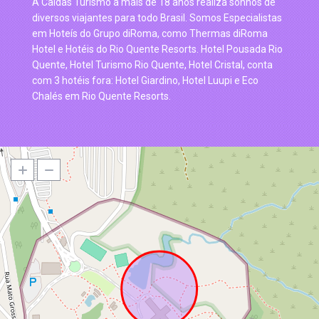
A Caldas Turismo a mais de 18 anos realiza sonhos de
diversos viajantes para todo Brasil. Somos Especialistas
em Hoteís do Grupo diRoma, como Thermas diRoma
Hotel e Hotéis do Rio Quente Resorts. Hotel Pousada Rio
Quente, Hotel Turismo Rio Quente, Hotel Cristal, conta
com 3 hotéis fora: Hotel Giardino, Hotel Luupi e Eco
Chalés em Rio Quente Resorts.