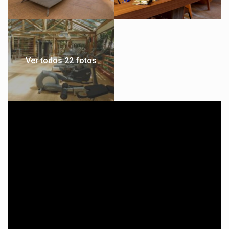
intimista e privada, longe da agitação. Ideal para famílias pois
acomoda até 4 pessoas. Acomodações contem 25 m2
compostas por uma cama king, uma cama estilo “viuvão”, ainda
comporta um berço. Café da manhã e almoço com bebidas não
alcoólicas e cervejas inclusas nas refeições!
Ver todos 22 fotos
SUPERIOR
Apartamento contem com duas camas de casal, sendo uma
king e uma “viuvão”, acomodando até 4 pessoas.
É possível reservar acomodação adaptada para PCD. Ideais
para famílias menores, estas acomodações oferecem uma
cama de casal que pode ser convertida em duas camas de
solteiro.
SUÍTE FAMÍLIA
A Suíte Família acomoda até quatro pessoas. Nos quartos,
contem duas camas, sendo uma delas king e a outra “viuvão”.
Há a possibilidade de separar uma das camas em camas de
solteiro, e inclusão de berço se necessário.